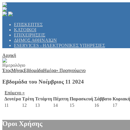
ΕΠΙΣΚΕΠΤΕΣ
ΚΑΤΟΙΚΟΙ
ΕΠΙΧΕΙΡΗΣΕΙΣ
ΔΗΜΟΣ ΑΘΗΝΑΙΩΝ
ESERVICES - ΗΛΕΚΤΡΟΝΙΚΕΣ ΥΠΗΡΕΣΙΕΣ
Αρχική
Ημερολόγιο
Έτος
Μήνας
Εβδομάδα
Ημέρα
« Προηγούμενο
Εβδομάδα του Νοέμβριος 11 2024
Επόμενο »
Δευτέρα
Τρίτη
Τετάρτη
Πέμπτη
Παρασκευή
Σάββατο
Κυριακ
11
12
13
14
15
16
17
Όροι Χρήσης