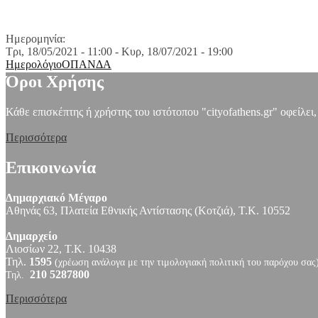
Ημερομηνία:
Τρι, 18/05/2021 - 11:00
-
Κυρ, 18/07/2021 - 19:00
Ημερολόγιο
ΟΠΑΝΔΑ
Όροι Χρήσης
Κάθε επισκέπτης ή χρήστης του ιστότοπου "cityofathens.gr" οφείλει
Περισσότερα
Επικοινωνία
Δημαρχιακό Μέγαρο
Αθηνάς 63, Πλατεία Εθνικής Αντίστασης (Κοτζιά), Τ.Κ. 10552
Δημαρχείο
Λιοσίων 22, Τ.Κ. 10438
Τηλ.
1595
(χρέωση ανάλογα με την τιμολογιακή πολιτική του παρόχου σας
210 5287800
Τηλ.
Περισσότερα