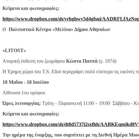
Κείμενα και φωτογραφίες:
https://www.dropbox.com/sh/
yrhghwv5d4gfsui/
AADRFLfAzNop
Ø
Πολιτιστικό Κέντρο «Μελίνα» Δήμου Αθηναίων
«
LITOST
»
Ατομική έκθεση του ζωγράφου
Κώστα Παππά
(γ. 1974)
Η Έρημη χώρα του T.S. Eliot περιγράφει πολύ εύστοχα τις εικόνες 
18 Μαΐου - 18 Ιουλίου
Αίθουσα 1ου ορόφου
Ώρες λειτουργίας
: Τρίτη – Παρασκευή 11:00 – 19:00 Σάββατο - Κυ
Κείμενα και φωτογραφίες:
https://www.dropbox.com/sh/
dt8d5737i2sxfhh/
AABKEqmjkd8Vv
Την ημέρα της έναρξης, που συμπίπτει με τη Διεθνή Ημέρα Μουσ