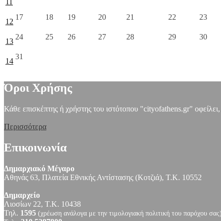
11
17
18
19
20
21
22
23
12
24
25
26
27
28
29
30
13
31
14
Όροι Χρήσης
Κάθε επισκέπτης ή χρήστης του ιστότοπου "cityofathens.gr" οφείλει
Περισσότερα
Επικοινωνία
Δημαρχιακό Μέγαρο
Αθηνάς 63, Πλατεία Εθνικής Αντίστασης (Κοτζιά), Τ.Κ. 10552
Δημαρχείο
Λιοσίων 22, Τ.Κ. 10438
Τηλ.
1595
(χρέωση ανάλογα με την τιμολογιακή πολιτική του παρόχου σας