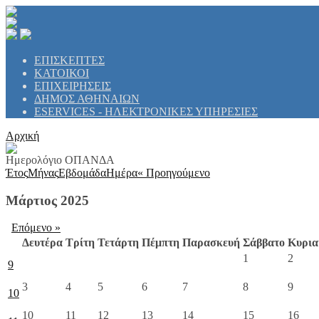
ΕΠΙΣΚΕΠΤΕΣ
ΚΑΤΟΙΚΟΙ
ΕΠΙΧΕΙΡΗΣΕΙΣ
ΔΗΜΟΣ ΑΘΗΝΑΙΩΝ
ESERVICES - ΗΛΕΚΤΡΟΝΙΚΕΣ ΥΠΗΡΕΣΙΕΣ
Αρχική
Ημερολόγιο ΟΠΑΝΔΑ
Έτος
Μήνας
Εβδομάδα
Ημέρα
« Προηγούμενο
Μάρτιος 2025
Επόμενο »
Δευτέρα
Τρίτη
Τετάρτη
Πέμπτη
Παρασκευή
Σάββατο
Κυρια
1
2
9
3
4
5
6
7
8
9
10
10
11
12
13
14
15
16