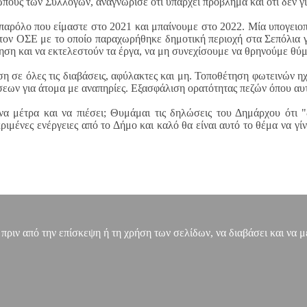
πους των Συλλόγων, αναγνώρισε ότι υπάρχει πρόβλημα και ότι δεν γί
παρόλο που είμαστε στο 2021 και μπαίνουμε στο 2022. Μία υπογειοπο
τον ΟΣΕ με το οποίο παραχωρήθηκε δημοτική περιοχή στα Σεπόλια για
ίηση και να εκτελεστούν τα έργα, να μη συνεχίσουμε να θρηνούμε θύμ
ση σε όλες τις διαβάσεις, αφύλακτες και μη. Τοποθέτηση φωτεινών 
εων για άτομα με αναπηρίες. Εξασφάλιση ορατότητας πεζών όπου αυτ
α μέτρα και να πιέσει; Θυμάμαι τις δηλώσεις του Δημάρχου ότι "
μένες ενέργειες από το Δήμο και καλό θα είναι αυτό το θέμα να γίν
, πριν από την επίσκεψη ή τη χρήση των σελίδων, να διαβάσει και να 