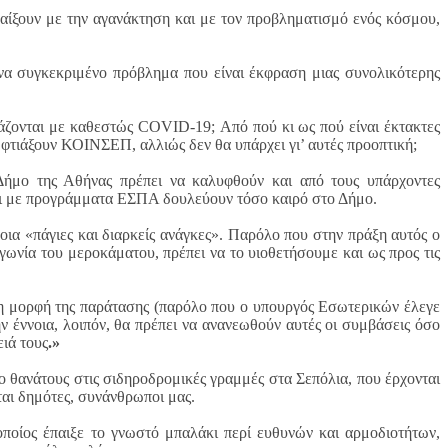
παίξουν με την αγανάκτηση και με τον προβληματισμό ενός κόσμου,
α συγκεκριμένο πρόβλημα που είναι έκφραση μιας συνολικότερης
ργάζονται με καθεστώς COVID-19; Από πού κι ως πού είναι έκτακτες
 φτιάξουν ΚΟΙΝΣΕΠ, αλλιώς δεν θα υπάρχει γι’ αυτές προοπτική;
Δήμο της Αθήνας πρέπει να καλυφθούν και από τους υπάρχοντες
ι με προγράμματα ΕΣΠΑ δουλεύουν τόσο καιρό στο Δήμο.
οια «πάγιες και διαρκείς ανάγκες». Παρόλο που στην πράξη αυτός ο
γωνία του μεροκάματου, πρέπει να το υιοθετήσουμε και ως προς τις
 τη μορφή της παράτασης (παρόλο που ο υπουργός Εσωτερικών έλεγε
ν έννοια, λοιπόν, θα πρέπει να ανανεωθούν αυτές οι συμβάσεις όσο
ειά τους
.»
δύο θανάτους στις σιδηροδρομικές γραμμές στα Σεπόλια, που έρχονται
ται δημότες, συνάνθρωποι μας.
ποίος έπαιξε το γνωστό μπαλάκι περί ευθυνών και αρμοδιοτήτων,