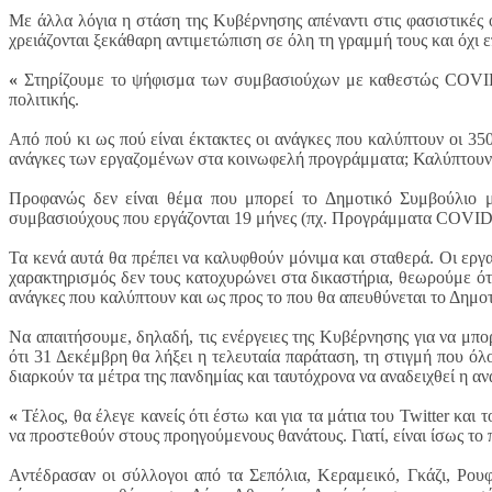
Με άλλα λόγια η στάση της Κυβέρνησης απέναντι στις φασιστικές 
χρειάζονται ξεκάθαρη αντιμετώπιση σε όλη τη γραμμή τους και όχι ε
«
Στηρίζουμε το ψήφισμα των συμβασιούχων με καθεστώς COVID-1
πολιτικής.
Από πού κι ως πού είναι έκτακτες οι ανάγκες που καλύπτουν οι 35
ανάγκες των εργαζομένων στα κοινωφελή προγράμματα; Καλύπτουν έκ
Προφανώς δεν είναι θέμα που μπορεί το Δημοτικό Συμβούλιο μ
συμβασιούχους που εργάζονται 19 μήνες (πχ. Προγράμματα COVID
Τα κενά αυτά θα πρέπει να καλυφθούν μόνιμα και σταθερά. Οι εργα
χαρακτηρισμός δεν τους κατοχυρώνει στα δικαστήρια, θεωρούμε ότι
ανάγκες που καλύπτουν και ως προς το που θα απευθύνεται το Δημο
Να απαιτήσουμε, δηλαδή, τις ενέργειες της Κυβέρνησης για να μπ
ότι 31 Δεκέμβρη θα λήξει η τελευταία παράταση, τη στιγμή που όλ
διαρκούν τα μέτρα της πανδημίας και ταυτόχρονα να αναδειχθεί η αν
«
Τέλος, θα έλεγε κανείς ότι έστω και για τα μάτια του Twitter και
να προστεθούν στους προηγούμενους θανάτους. Γιατί, είναι ίσως το 
Αντέδρασαν οι σύλλογοι από τα Σεπόλια, Κεραμεικό, Γκάζι, Ρου