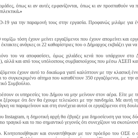
ομάδες, όπως κι αν αυτές εμφανίζονται, όπως κι αν προσπαθούν να 
πιλεκτικά
.»
9 για την παραμονή τους στην εργασία. Προφανώς μιλάμε για έν
0 νομίζω τόση έχουν μείνει εργαζόμενοι που έχουν απομείνει και ε
τακτες ανάγκες οι 22 καθαρίστριες που ο Δήμαρχος εκβιάζει για να
όνο του να αποφασίσει, όμως χιλιάδες κενά που υπάρχουν στο 
), αλλά και από τους υπόλοιπους συμβασιούχους που μέσω ΑΣΕΠ κα
ζόμενοι έχουν αυτό το δικαίωμα γιατί καλύπτουν με την κλασική ένν
 το συγκεκριμένο αίτημα που καταθέτουν 350 εργαζόμενοι, με την α
τικό Συμβούλιο.
ορέσουν οι υπηρεσίες του Δήμου να μην μείνουν στον αέρα. Είτε με
οι ξέρουμε ότι δεν θα έχουμε τελειώσει με την πανδημία. Με αυτή τη
άγκη να παραμείνουν και στη συνέχεια αυτοί οι εργαζόμενοι στη δουλ
 του Instagram, η δημοτική αρχή θα έβγαζε μια δημοσίευση για τους 
πιο τραγικό και το πιο σημαντικό γεγονός ότι συνεχίζουν να σκοτώνον
φ. Κινητοποιήθηκαν και συναντήθηκαν με τον πρόεδρο του ΟΣΕ ο ο