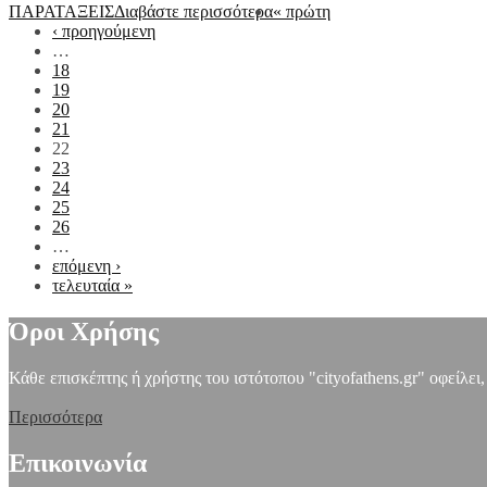
ΠΑΡΑΤΑΞΕΙΣ
Διαβάστε περισσότερα
« πρώτη
‹ προηγούμενη
…
18
19
20
21
22
23
24
25
26
…
επόμενη ›
τελευταία »
Όροι Χρήσης
Κάθε επισκέπτης ή χρήστης του ιστότοπου "cityofathens.gr" οφείλει
Περισσότερα
Επικοινωνία