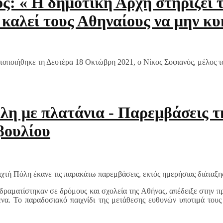
ς: « Η δημοτική Αρχή στηρίζει 
 καλεί τους Αθηναίους να μην κ
τοποιήθηκε τη Δευτέρα 18 Οκτώβρη 2021, ο Νίκος Σοφιανός, μέλος 
η με πλατάνια - Παρεμβάσεις τ
βουλίου
χτή Πόλη έκανε τις παρακάτω παρεμβάσεις, εκτός ημερήσιας διάταξη
δραματίστηκαν σε δρόμους και σχολεία της Αθήνας, απέδειξε στην πρ
μενα. Το παραδοσιακό παιχνίδι της μετάθεσης ευθυνών υποτιμά του