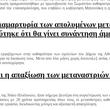
τρωση πραγματοποιήθηκε με πρωτοβουλία του Σωματείου καθαριστρι
ς από την επαναπρόσληψη, που επιβάλει η κυβέρνηση Μητσοτάκη η ε
ιαμαρτυρία των απολυμένων μετ
τηκε ότι θα γίνει συνάντηση άμ
εργαζόμενων στην καθαριότητα των σχολείων του Δήμου της Αθήν
ια τη δικαίωση τους. Μετα απο δύο μήνες χωρίς δουλειά,εξ αιτία
αι ανυποχώρητα.
ι η απαξίωση των μεταναστριών
ής της Νάσο Ηλιόπουλο, ήταν σήμερα Δευτέρα στη συγκέντρωση των
ποιες με 20 χρόνια προϋπηρεσίας πίσω τους, οι μετανάστριες καθα
την εργασία, διεκδικώντας μόνιμη και αξιοπρεπή απασχόληση.