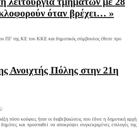
τη λειτουργία τμημάτων με 28
υκλοφορούν όταν βρέχει… »
του ΠΓ της ΚΕ του ΚΚΕ και δημοτικός σύμβουλος έθεσε προ
ης Ανοιχτής Πόλης στην 21η
ς:
άξη πόσο κούφιες ήταν οι διαβεβαιώσεις που έδινε η δημοτική αρχή
ς δημότες και προσπαθεί να αποκρύψει συγκεκριμένες επιλογές της